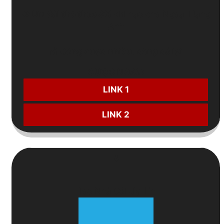
⚽
Ưu đãi thể thao 8%
khi nạp cho Ngoại Hạng
Anh
💰
Càng cược nhiều
,
càng có lợi
CƯỢC NGAY:
LINK 1
LINK 2
8
Top Nhà Cái Uy Tín