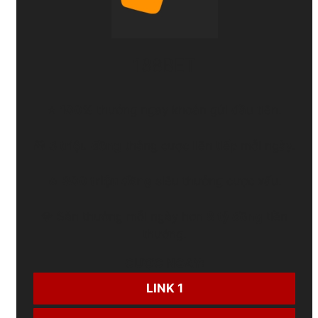
188BET
⭐
100%
thưởng ngay khoản gửi đầu tiên.
🎁
3 triệu đồng
thắng cược liên tiếp mỗi ngày.
🔥
300 triệu đồng
siêu thưởng cược xấu.
💎 Săn thưởng mỗi ngày hơn
8 tỷ đồng
tiền
thưởng.
CƯỢC NGAY:
LINK 1