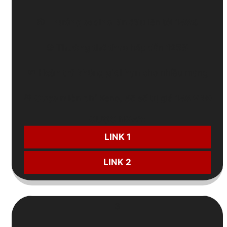
🎲
Thưởng casino lần đầu
lên tới
188%
⚽
Thưởng thể thao
hấp dẫn
125%
💸
Hoàn trả không giới hạn
cho nhiều mảng
🎁
Cược miễn phí
Keno, Xổ số trị giá
188 VNĐ
CƯỢC NGAY:
LINK 1
LINK 2
3