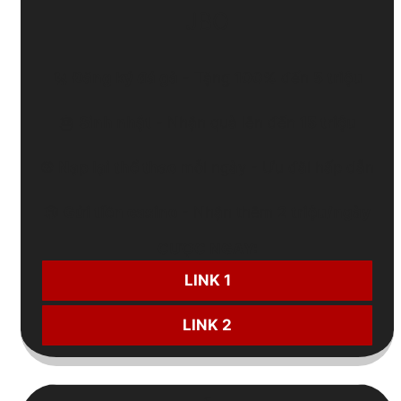
JBO
🐔
Đăng ký đá gà
- Tặng
100%
đến
5 triệu
🎂
Sinh nhật
- Nhận quà lên đến
15 triệu
⚽
Nạp lại thể thao
mỗi ngày - Ưu đãi hấp dẫn
🎲
Gửi tiền casino
- Nhận thêm
2 triệu/ngày
CƯỢC NGAY:
LINK 1
LINK 2