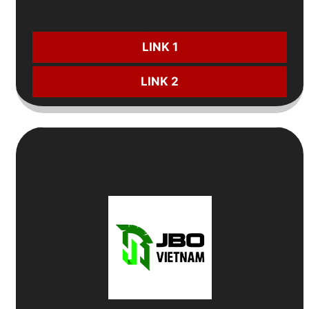
CƯỢC NGAY:
LINK 1
LINK 2
4
Top Nhà Cái