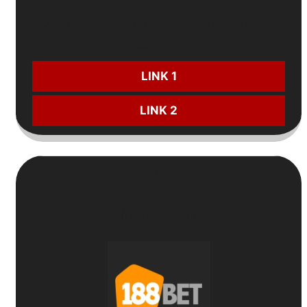
📈
Chương trình thưởng
theo
dòng cược
CƯỢC NGAY:
LINK 1
LINK 2
6
Nhà cái uy tín