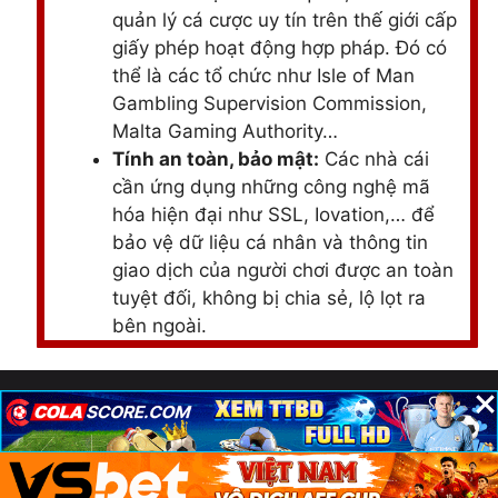
quản lý cá cược uy tín trên thế giới cấp
giấy phép hoạt động hợp pháp. Đó có
thể là các tổ chức như Isle of Man
Gambling Supervision Commission,
Malta Gaming Authority…
Tính an toàn, bảo mật:
Các nhà cái
cần ứng dụng những công nghệ mã
hóa hiện đại như SSL, Iovation,… để
bảo vệ dữ liệu cá nhân và thông tin
giao dịch của người chơi được an toàn
tuyệt đối, không bị chia sẻ, lộ lọt ra
bên ngoài.
Thanh toán linh hoạt, an toàn:
Cung
cấp nhiều phương thức thanh toán đa
×
×
×
© – Nguồn thông tin cá cược uy tín cho người chơi Việt
dạng, an toàn, nhanh chóng để người
Nam 2025 | Top Nhà Cái Uy Tín
chơi nạp, rút tiền một cách dễ dàng.
Hệ thống sản phẩm đa dạng:
Cung
cấp nhiều trò chơi với đủ loại hình như