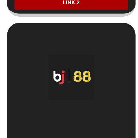
LINK 2
7
Trang Cá Độ Bóng Đá
BJ88
🎁
Hoàn tiền 100% AFC
+ Tặng
30 áo đấu CLB