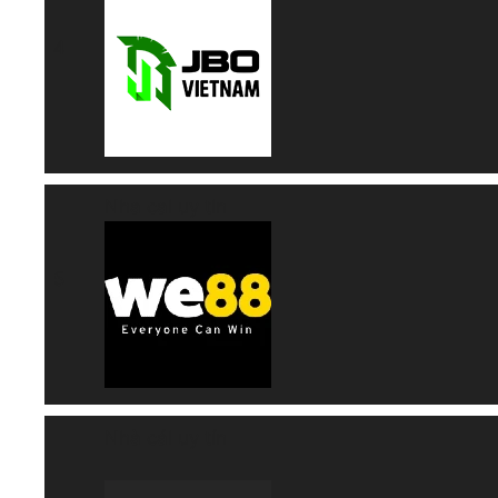
4
Nha cai uy tin
5
Nhà cái uy tín