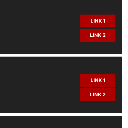
%
CƯỢC NGAY:
LINK 1
u mảng
LINK 2
188 VNĐ
CƯỢC NGAY:
LINK 1
LINK 2
triệu