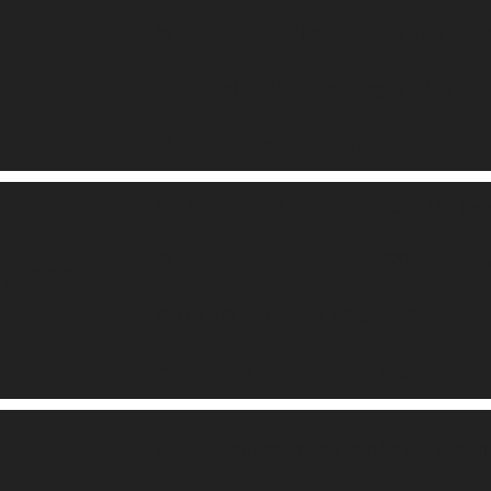
🎂
Sinh nhật
- Nhận quà lên đến
15 t
JBO
⚽
Nạp lại thể thao
mỗi ngày - Ưu đãi
🎲
Gửi tiền casino
- Nhận thêm
2 tri
⚽
Thưởng thể thao 100%
cho lần nạp
🎲
Thưởng casino 50%
- Tối đa
2 tri
WE88
🎯 Ưu đãi dành cho
Xổ số
,
Nổ hũ
và
B
📈
Chương trình thưởng
theo
dòng 
⭐
100%
thưởng ngay khoản gửi đầu ti