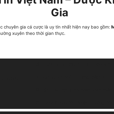
Gia
 chuyên gia cá cược là uy tín nhất hiện nay bao gồm:
M
ường xuyên theo thời gian thực.
💰
Thưởng nạp đầu 100%
- Tối đa
6.
VSbet
📱
Nạp qua mobile
- Tặng thêm
50 V
🎰
Tặng 18 lượt quay
hoàn toàn miễn 
⏰
Cược đúng giờ
- Nhận thưởng
liền