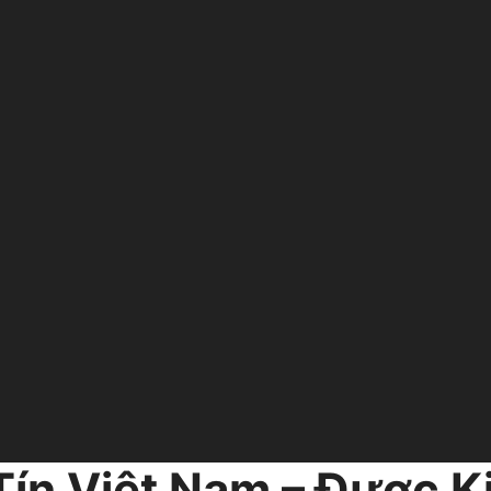
Tín Việt Nam – Được 