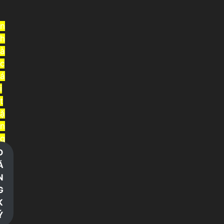
Chuyển
đến
n
nội
h
dung
à
c
á
i
t
ặ
n
g
t
Đ
i
Ă
ề
N
n
G
t
K
r
Ý