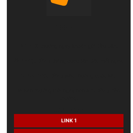
188BET
⭐
100%
thưởng ngay khoản gửi đầu tiên.
🎁
3 triệu đồng
thắng cược liên tiếp mỗi ngày.
🔥
300 triệu đồng
siêu thưởng cược xấu.
💎 Săn thưởng mỗi ngày hơn
8 tỷ đồng
tiền
thưởng.
CƯỢC NGAY:
LINK 1