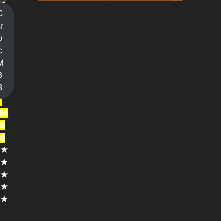
ả
C
i
ư
n
ợ
g
c
h
M
i
8
ệ
8
m
:
M
8
8
★
★
★
★
★