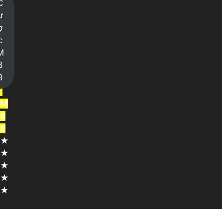
C
i
ư
n
ợ
g
c
h
M
i
8
ệ
8
m
:
M
8
8
★
★
★
★
★