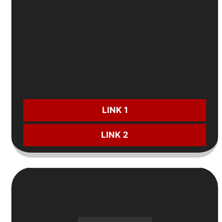
🆔
Xác minh tài khoản
- Nhận ngay
40K
🎲
Cược miễn phí
tới
3.888.888 VNĐ
💸
Hoàn trả không giới hạn
từ
0,5%
đến
1%
CƯỢC NGAY:
LINK 1
LINK 2
10
Nhà Cái Tặng Tiền