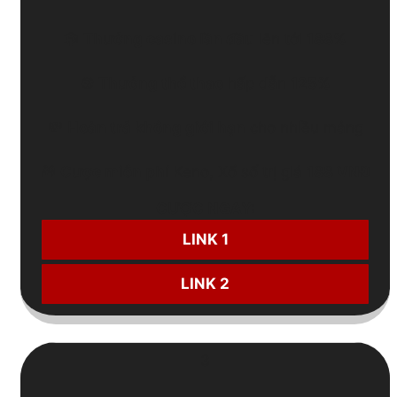
🎲
Thưởng casino lần đầu
lên tới
188%
⚽
Thưởng thể thao
hấp dẫn
125%
💸
Hoàn trả không giới hạn
cho nhiều mảng
🎁
Cược miễn phí
Keno, Xổ số trị giá
188 VNĐ
CƯỢC NGAY:
LINK 1
LINK 2
3