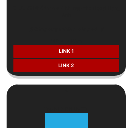
⚽
Ưu đãi thể thao 8%
khi nạp cho Ngoại Hạng
Anh
💰
Càng cược nhiều
,
càng có lợi
CƯỢC NGAY:
LINK 1
LINK 2
8
Top Nhà Cái Uy Tín