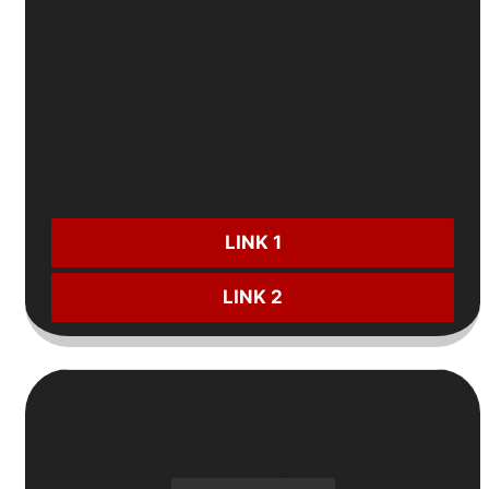
🆔
Xác minh tài khoản
- Nhận ngay
40K
🎲
Cược miễn phí
tới
3.888.888 VNĐ
💸
Hoàn trả không giới hạn
từ
0,5%
đến
1%
CƯỢC NGAY:
LINK 1
LINK 2
10
Nhà Cái Tặng Tiền