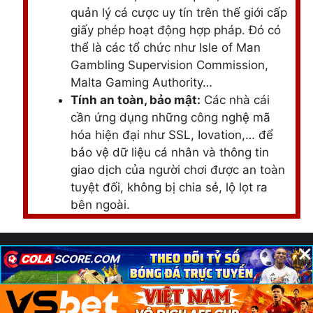
quản lý cá cược uy tín trên thế giới cấp
giấy phép hoạt động hợp pháp. Đó có
thể là các tổ chức như Isle of Man
Gambling Supervision Commission,
Malta Gaming Authority…
Tính an toàn, bảo mật:
Các nhà cái
cần ứng dụng những công nghệ mã
hóa hiện đại như SSL, Iovation,… để
bảo vệ dữ liệu cá nhân và thông tin
giao dịch của người chơi được an toàn
tuyệt đối, không bị chia sẻ, lộ lọt ra
bên ngoài.
Thanh toán linh hoạt, an toàn:
Cung
cấp nhiều phương thức thanh toán đa
×
×
×
© – Nguồn thông tin cá cược uy tín cho người chơi Việt
dạng, an toàn, nhanh chóng để người
Nam 2025 | Top Nhà Cái Uy Tín
chơi nạp, rút tiền một cách dễ dàng.
Hệ thống sản phẩm đa dạng:
Cung
cấp nhiều trò chơi với đủ loại hình như