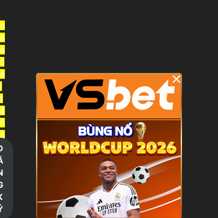
Chuyển
đến
n
nội
h
dung
à
c
á
×
i
t
ặ
n
g
t
Đ
i
Ă
ề
N
n
G
t
K
r
Ý