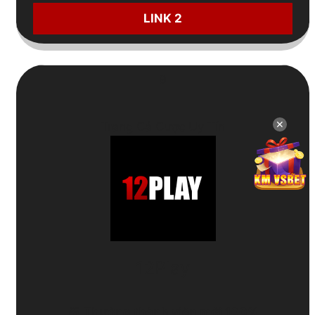
LINK 2
9
✕
Trang Cá Cược Uy Tín
12Play
🎁
Thưởng thành viên mới 100%