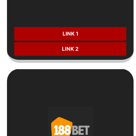
📈
Chương trình thưởng
theo
dòng cược
CƯỢC NGAY:
LINK 1
LINK 2
6
Nhà cái uy tín