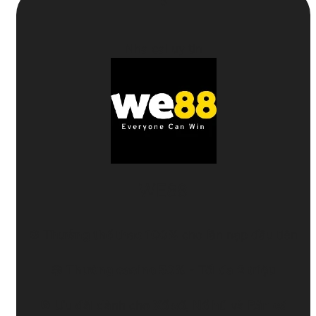
5
Nha cai uy tin
WE88
⚽
Thưởng thể thao 100%
cho lần nạp đầu tiên
🎲
Thưởng casino 50%
- Tối đa
2 triệu
🎯 Ưu đãi dành cho
Xổ số
,
Nổ hũ
và
Bắn cá