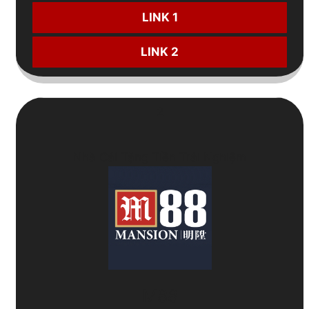
LINK 1
LINK 2
2
Nhà Cái Tặng Tiền Trải Nghiệm
M88