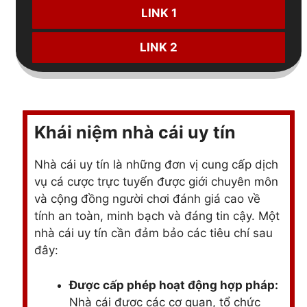
LINK 1
LINK 2
Khái niệm nhà cái uy tín
Nhà cái uy tín là những đơn vị cung cấp dịch
vụ cá cược trực tuyến được giới chuyên môn
và cộng đồng người chơi đánh giá cao về
tính an toàn, minh bạch và đáng tin cậy. Một
nhà cái uy tín cần đảm bảo các tiêu chí sau
đây:
Được cấp phép hoạt động hợp pháp:
Nhà cái được các cơ quan, tổ chức