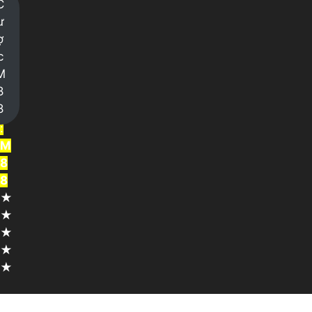
C
i
ư
n
ợ
g
c
h
M
i
8
ệ
8
m
:
M
8
8
★
★
★
★
★